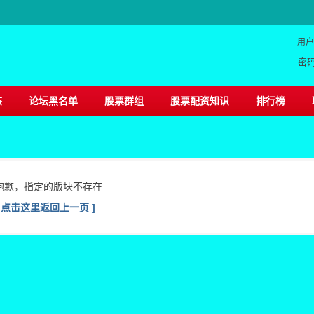
用户
密
态
论坛黑名单
股票群组
股票配资知识
排行榜
抱歉，指定的版块不存在
[ 点击这里返回上一页 ]