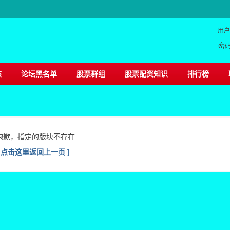
用户
密
态
论坛黑名单
股票群组
股票配资知识
排行榜
抱歉，指定的版块不存在
[ 点击这里返回上一页 ]