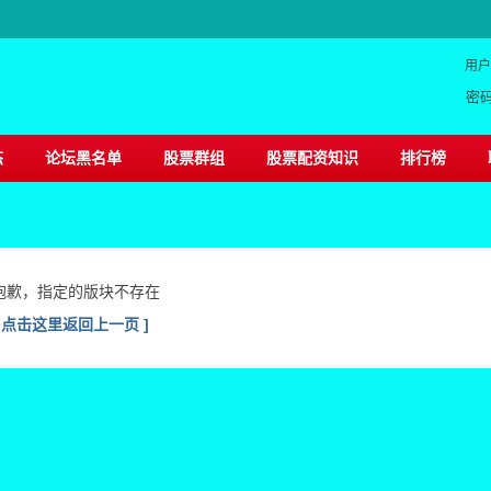
用户
密
态
论坛黑名单
股票群组
股票配资知识
排行榜
抱歉，指定的版块不存在
[ 点击这里返回上一页 ]