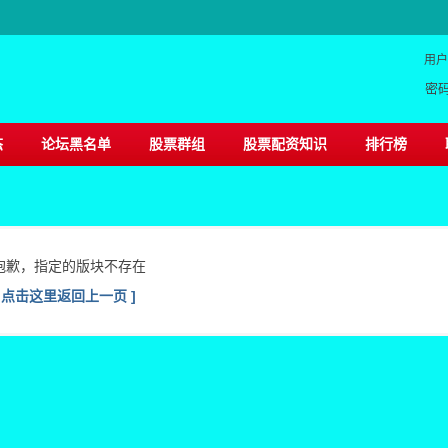
用户
密
态
论坛黑名单
股票群组
股票配资知识
排行榜
抱歉，指定的版块不存在
[ 点击这里返回上一页 ]