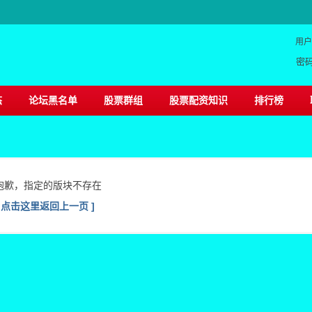
用户
密
态
论坛黑名单
股票群组
股票配资知识
排行榜
抱歉，指定的版块不存在
[ 点击这里返回上一页 ]