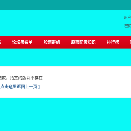
用户
密
态
论坛黑名单
股票群组
股票配资知识
排行榜
抱歉，指定的版块不存在
[ 点击这里返回上一页 ]