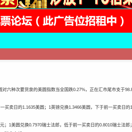
对六种次要货泉的美圆指数当全国跌0.27%，正在汇市尾市支于98.8
卖日的1.1635美圆；1英镑兑换1.3466美圆，下于前一买卖日的1.
；1美圆兑换0.7970瑞士法郎，低于前一买卖日的0.8010瑞士法郎；