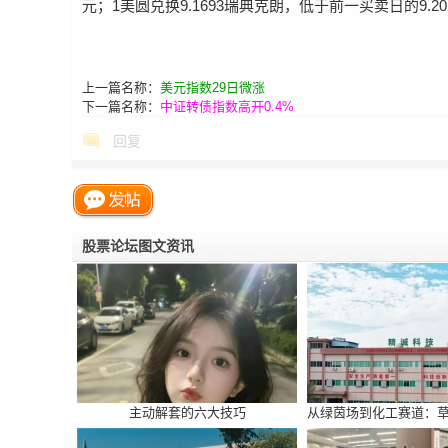
元；1美圆兑换9.1693瑞典克朗，低于前一买卖日的9.2
上一篇名称：
美元指数29日微涨
下一篇名称：
中证转债指数高开0.4%
回复
网
股票论坛图文资讯
主动解套的六大技巧