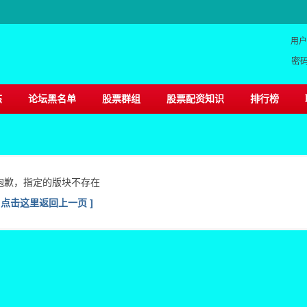
用户
密
态
论坛黑名单
股票群组
股票配资知识
排行榜
抱歉，指定的版块不存在
[ 点击这里返回上一页 ]