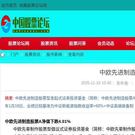
设为首页
收藏股票论坛网
股票论坛网
股票资讯
股票问答
会员动态
论坛
门户
股票资讯
股市新闻
查看内容
中欧先进制造
股
›
›
›
›
2025-11-19 10:40
|
发布者:
|
摘要
: 中欧先进制造股票型发起式证券投资基金（简称：中欧先进制造股票A，代码
年1月19日，业绩比较基准为中证新能源指数收益率×60%+中证高端装备制 ..
中欧先进制造股票A净值下跌4.01%
中欧先辈制作股票型倡议式证券投资基金（简称：中欧先辈制作股票A，