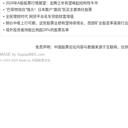
•
2024年A股股票行情展望：龙腾之年有望唤起结构性牛市
•
“巴菲特效应”强大！日本散户“跟风”狂买主要商社股票
•
全民理财时代 网贷平台名车贷助财富增值
•
铜价中枢上行可期，这些股票业绩有望持续增长，西部矿业股息率高居行
•
境外投资者持股比例超24%的股票名单
免责声明：中国股票论坛内容与数据来源于互联网，仅供
MADE by
GupiaoBBS.com
© 2015-2025
Made by
中国股票论坛