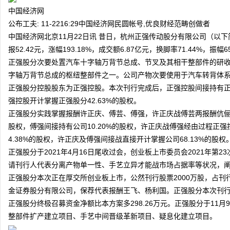
票
中国经济网
公布工夫: 11-22
16:29
中国经济网民圆帐号,优良财经范畴创做者
中国经济网北京11月22日讯 昔日，杭州正强传动股分有限公司（以下简
报52.42元，涨幅193.18%，成交额6.87亿元，换脚率71.44%，振幅6
正强股分次要处置汽车十字轴万背节总成、节叉及其相干整部件的研
字轴万背节总成的枢纽整部件之一。公司产物次要使用于汽车转背体
正强股分控股股东为正强控股。本次刊行完成后，正强控股间接持有正强股
强控股开计掌握正强股分42.63%的股权。
论
正强股分实践掌握报酬许正庆、傅芸、傅强，许正庆战傅芸两报酬伉俪干
股权，傅强间接持有公司10.20%的股权，许正庆战傅强经由过程正强
4.38%的股权，许正庆及傅强间接战直接开计掌握公司68.13%的股权
正强股分于2021年4月16日尾收过会，创业板上市委员会2021年第
请刊行人代表分离产物单一性、手艺立异才能战市场占据率等状况，
正强股分本次正在厚交所创业板上市，公然刊行股票2000万股，占刊行后
金证券股分有限公司，保荐代表报酬王飞、杨利国。正强股分本次刊行召
正强股分终极召募资金净额比本方案多298.26万元。正强股分于11
坛
整部件扩产建立项目、手艺中间晋级革新项目、疑息化建立项目。