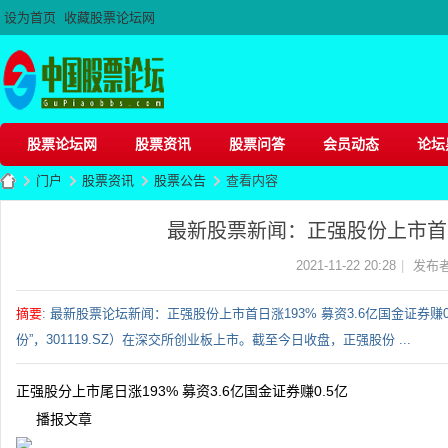
设为首页
收藏股票论坛网
股票论坛网
股票资讯
股票问答
会员动态
论坛
门户
股票资讯
股票公告
查看内容
最新股票新闻：正强股份上市首日涨1
股
›
›
›
›
2021-11-22 20:28
|
发布者
摘要
: 最新股票论坛新闻：正强股份上市首日涨193% 募资3.6亿国金证券
份”，301119.SZ）在深交所创业板上市。截至今日收盘，正强股份 ...
正强股分上市尾日涨193% 募资3.6亿国金证券赚0.5亿
播报文章