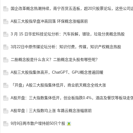
票
国企改革概念热潮持续，南宁百货五连板，超20只股票论坛，这些公司
A股三大股指早盘冲高回落 环保概念涨幅居前
3 月 15 日华宏科技论坛分析：汽车拆解，镨钕，垃圾分类概念热股
3月22日中原传媒论坛分析：知识付费，传媒，知识产权概念热股
二胎概念股是什么含义？二胎概念龙头股有哪些呢？
论
A股三大股指集体高开，ChatGPT、GPU概念普遍回暖
「开盘」A股三大股指集体低开，商业航天概念全线大涨
A股开盘：三大指数集体低开，创业板指跌0.4%，酒店及餐饮等板块走
A股早盘｜三大指数均上涨 车路云概念涨幅居前
9月9日两市散户增持前50只个股
坛