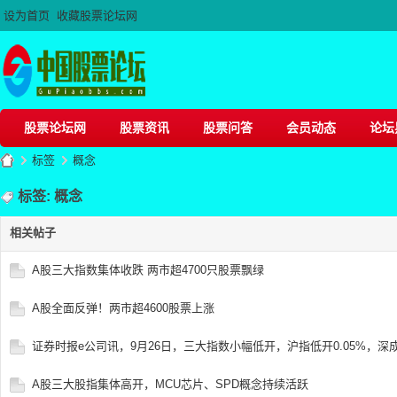
设为首页
收藏股票论坛网
股票论坛网
股票资讯
股票问答
会员动态
论坛
标签
概念
标签: 概念
相关帖子
股
›
›
A股三大指数集体收跌 两市超4700只股票飘绿
A股全面反弹！两市超4600股票上涨
证券时报e公司讯，9月26日，三大指数小幅低开，沪指低开0.05%，深成
A股三大股指集体高开，MCU芯片、SPD概念持续活跃