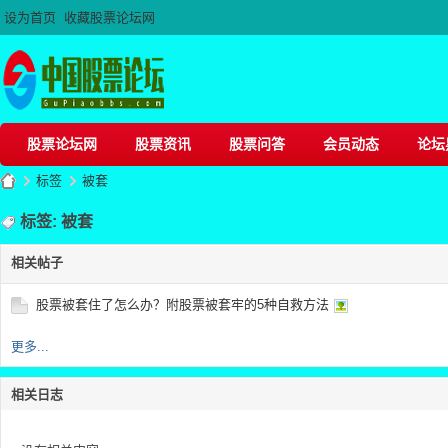
设为首页
收藏股票论坛网
股票论坛网
股票资讯
股票问答
会员动态
论坛
标签
被套
标签: 被套
相关帖子
股
›
›
股票被套住了怎么办？附股票被套牢的5种自救方法
更多...
相关日志