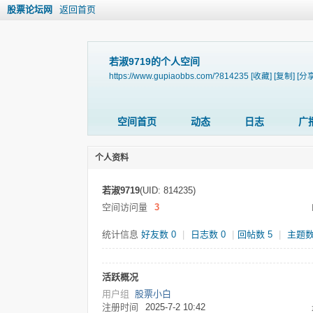
股票论坛网
返回首页
若淑9719的个人空间
https://www.gupiaobbs.com/?814235
[收藏]
[复制]
[分享
空间首页
动态
日志
广
个人资料
若淑9719
(UID: 814235)
空间访问量
3
统计信息
好友数 0
|
日志数 0
|
回帖数 5
|
主题数
活跃概况
用户组
股票小白
注册时间
2025-7-2 10:42