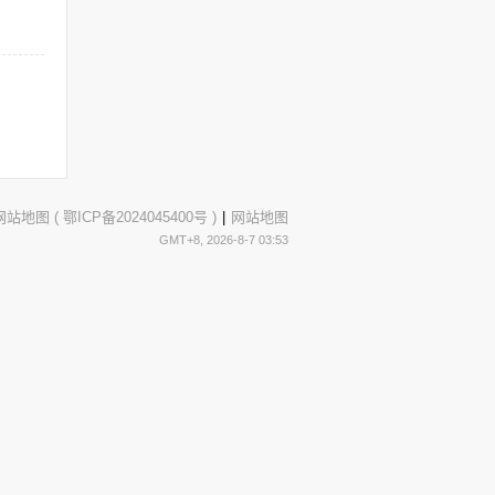
网站地图
(
鄂ICP备2024045400号
)
|
网站地图
GMT+8, 2026-8-7 03:53