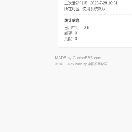
上次活动时间
2025-7-28 10:31
所在时区
使用系统默认
统计信息
已用空间
0 B
威望
0
贡献
0
MADE by
GupiaoBBS.com
© 2015-2025
Made by
中国股票论坛